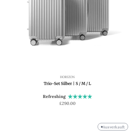
HORIZON
Trio-Set Silber | S / M / L
Refreshing
Regulärer
£290.00
Preis
Ausverkauft