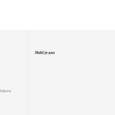
 Modell. Und selbst nach Ablauf der Garantie kannst du auf
 Beratung zur Seite.
Unterschied, mit einem Koffer zu reisen, der so stark ist wie
Meld je aan
rfahren