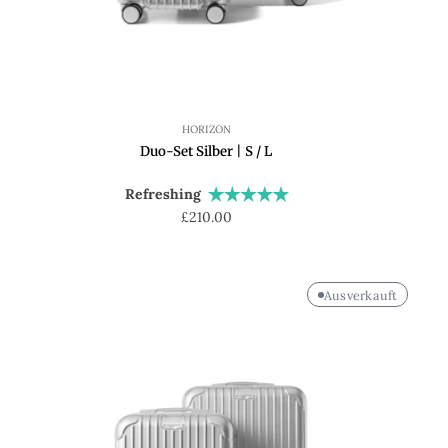
HORIZON
Duo-Set Silber | S / L
Refreshing
Regulärer
£210.00
Preis
Ausverkauft